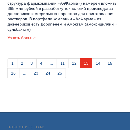
структура фармкомпании «АлФарма») намерен вложить
365 млн рублей в разработку технологий производства
дженериков и стерильных порошков для приготовления
растворов. В портфеле компании «АлФарма» из
дженериков есть Дорипенем и Амоктам (амоксициллин +
сульбактам)
Узнать больше
1
2
3
4
...
11
12
13
14
15
16
...
23
24
25
ПОЗВОНИТЕ НАМ: