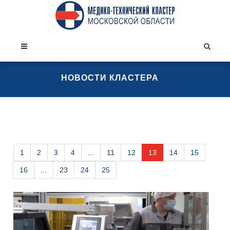
НОВОСТИ КЛАСТЕРА
1
2
3
4
...
11
12
13
14
15
16
...
23
24
25