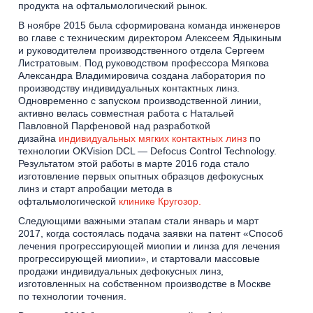
продукта на офтальмологический рынок.
В ноябре 2015 была сформирована команда инженеров
во главе с техническим директором Алексеем Ядыкиным
и руководителем производственного отдела Сергеем
Листратовым. Под руководством профессора Мягкова
Александра Владимировича создана лаборатория по
производству индивидуальных контактных линз.
Одновременно с запуском производственной линии,
активно велась совместная работа с Натальей
Павловной Парфеновой над разработкой
дизайна
индивидуальных мягких контактных линз
по
технологии OKVision DCL — Defocus Control Technology.
Результатом этой работы в марте 2016 года стало
изготовление первых опытных образцов дефокусных
линз и старт апробации метода в
офтальмологической
клинике Кругозор.
Следующими важными этапам стали январь и март
2017, когда состоялась подача заявки на патент «Способ
лечения прогрессирующей миопии и линза для лечения
прогрессирующей миопии», и стартовали массовые
продажи индивидуальных дефокусных линз,
изготовленных на собственном производстве в Москве
по технологии точения.