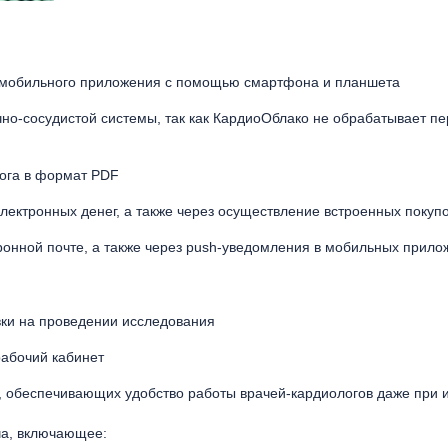
з мобильного приложения с помощью смартфона и планшета
о-сосудистой системы, так как КардиоОблако не обрабатывает пе
лога в формат PDF
электронных денег, а также через осуществление встроенных поку
онной почте, а также через push-уведомления в мобильных прило
вки на проведении исследования
рабочий кабинет
Г, обеспечивающих удобство работы врачей-кардиологов даже при
ча, включающее: