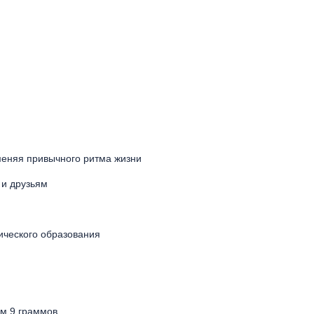
 меняя привычного ритма жизни
 и друзьям
ического образования
ом 9 граммов