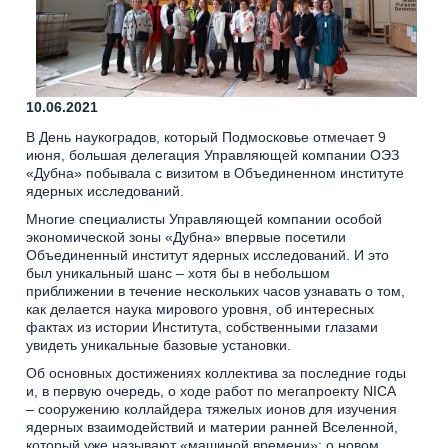
10.06.2021
В День наукоградов, который Подмосковье отмечает 9
июня, большая делегация Управляющей компании ОЭЗ
«Дубна» побывала с визитом в Объединенном институте
ядерных исследований.
Многие специалисты Управляющей компании особой
экономической зоны «Дубна» впервые посетили
Объединенный институт ядерных исследований. И это
был уникальный шанс – хотя бы в небольшом
приближении в течение нескольких часов узнавать о том,
как делается наука мирового уровня, об интересных
фактах из истории Института, собственными глазами
увидеть уникальные базовые установки.
Об основных достижениях коллектива за последние годы
и, в первую очередь, о ходе работ по мегапроекту NICA
– сооружению коллайдера тяжелых ионов для изучения
ядерных взаимодействий и материи ранней Вселенной,
который уже называют «машиной времени»; о новом